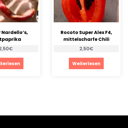
Nardello’s,
Rocoto Super Alex F4,
tpaprika
mittelscharfe Chili
2,50
€
2,50
€
terlesen
Weiterlesen