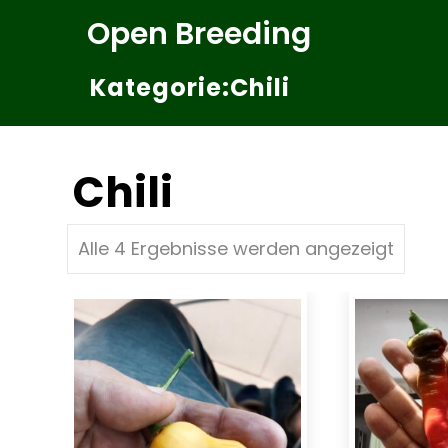
Zum
Open Breeding
Inhalt
springen
Kategorie:Chili
Chili
Alle 4 Ergebnisse werden angezeigt