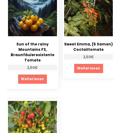
Sun of the rainy
Sweet Emma, (5 Samen)
Mountains F3,
Coctailtomate
Braunfäuleresistente
2,50
€
Tomate
2,50
€
Weiterlesen
Weiterlesen