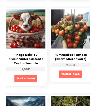
Pinzga Keiwi F2,
Pummelfee Tomate
braunfäuleresistente
(30cm Microdwarf)
Coctailtomate
2,00
€
2,50
€
Weiterlesen
Weiterlesen