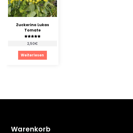
Zuckerino Lukas
Tomate
Bewertet mit
2,50
€
5.00
von 5
Weiterlesen
Warenkorb