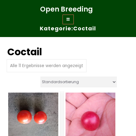
Zum
Open Breeding
Inhalt
springen
Kategorie:Coctail
Coctail
Alle 11 Ergebnisse werden angezeigt