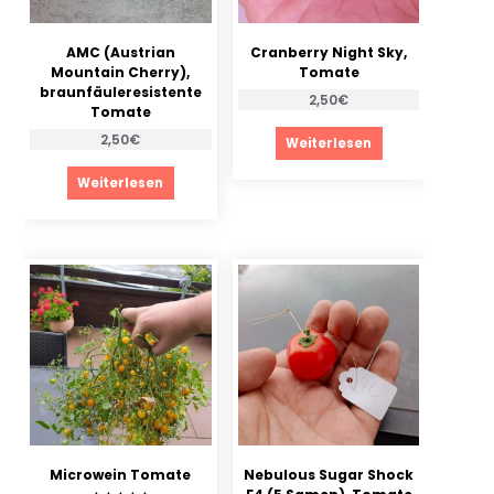
AMC (Austrian
Cranberry Night Sky,
Mountain Cherry),
Tomate
braunfäuleresistente
2,50
€
Tomate
2,50
€
Weiterlesen
Weiterlesen
Microwein Tomate
Nebulous Sugar Shock