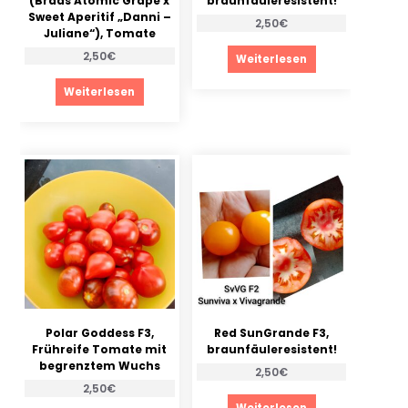
(Brads Atomic Grape x
braunfäuleresistent!
Sweet Aperitif „Danni –
2,50
€
Juliane“), Tomate
2,50
€
Weiterlesen
Weiterlesen
Polar Goddess F3,
Red SunGrande F3,
Frühreife Tomate mit
braunfäuleresistent!
begrenztem Wuchs
2,50
€
2,50
€
Weiterlesen