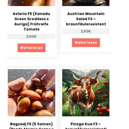
Asteria F5 (Xanadu
Austrian Mountain
Green Groddess x
Salad F3 –
Auriga) Frühreife
braunfäuleresistent
Tomate
2,50
€
2,50
€
Weiterlesen
Weiterlesen
Bagsadj F5 (5 Samen)
Pinzga Kua F3 –