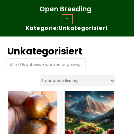
Zum
Open Breeding
Inhalt
springen
Kategorie:Unkategorisiert
Unkategorisiert
Alle 6 Ergebnisse werden angezeigt