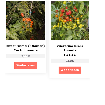
Sweet Emma, (5 Samen)
Zuckerino Lukas
Coctailtomate
Tomate
2,50
€
Bewertet mit
2,50
€
5.00
von 5
Weiterlesen
Weiterlesen