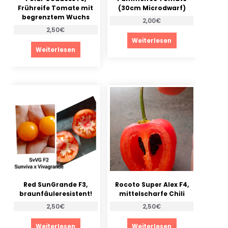
Frühreife Tomate mit
(30cm Microdwarf)
begrenztem Wuchs
2,00
€
2,50
€
Weiterlesen
Weiterlesen
Red SunGrande F3,
Rocoto Super Alex F4,
braunfäuleresistent!
mittelscharfe Chili
2,50
€
2,50
€
Weiterlesen
Weiterlesen