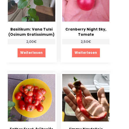
Basilikum: Vana Tulsi
Cranberry Night Sky,
(Ocinum Gratissimum)
Tomate
2,00
€
2,50
€
Weiterlesen
Weiterlesen