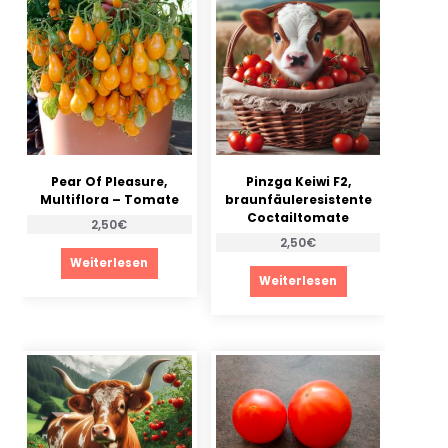
Pear Of Pleasure,
Pinzga Keiwi F2,
Multiflora – Tomate
braunfäuleresistente
Coctailtomate
2,50
€
2,50
€
Weiterlesen
Weiterlesen