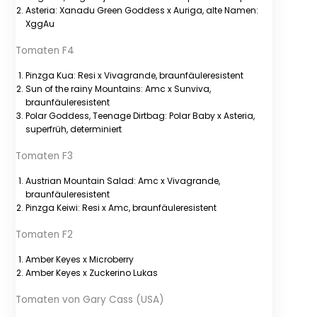
Asteria: Xanadu Green Goddess x Auriga, alte Namen:
XggAu
Tomaten F4
Pinzga Kua: Resi x Vivagrande, braunfäuleresistent
Sun of the rainy Mountains: Amc x Sunviva,
braunfäuleresistent
Polar Goddess, Teenage Dirtbag: Polar Baby x Asteria,
superfrüh, determiniert
Tomaten F3
Austrian Mountain Salad: Amc x Vivagrande,
braunfäuleresistent
Pinzga Keiwi: Resi x Amc, braunfäuleresistent
Tomaten F2
Amber Keyes x Microberry
Amber Keyes x Zuckerino Lukas
Tomaten von Gary Cass (USA)