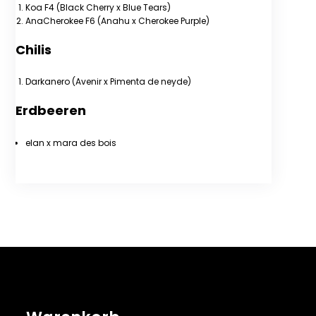
Koa F4 (Black Cherry x Blue Tears)
AnaCherokee F6 (Anahu x Cherokee Purple)
Chilis
Darkanero (Avenir x Pimenta de neyde)
Erdbeeren
elan x mara des bois