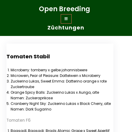
Zum
Open Breeding
Inhalt
springen
Züchtungen
Tomaten Stabil
Microberry: tomberry x gelbe johannisbeere
Microwein, Pear of Pleasure: Dattelwein x Microberry
Zuckerino Lukas, Sweet Emma: Datterino orange x rote
Zuckertraube
Orange Spicy Balls: Zuckerino Lukas x Auriga, alte
Namen: Zuckeraprikose
Cranberry Night Sky: Zuckerino Lukas x Black Cherry, alte
Namen: Dark Sugarino
Tomaten F6
Bagsadl, Bagsadj: Brads Atomic Grape x Sweet Aperitif