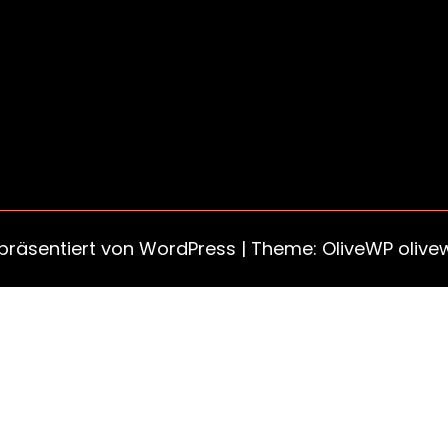
 präsentiert von
WordPress
| Theme: OliveWP
olive