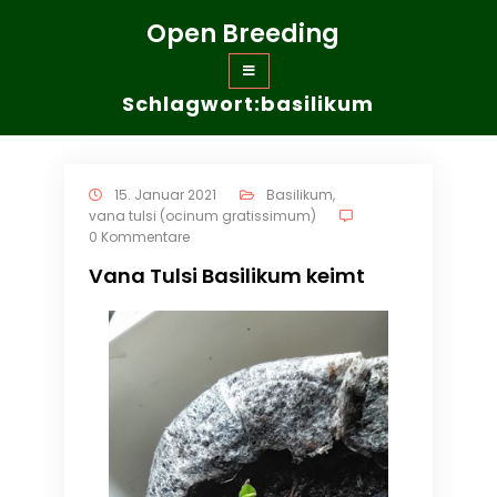
Zum
Open Breeding
Inhalt
springen
Schlagwort:basilikum
15. Januar 2021
Basilikum
,
vana tulsi (ocinum gratissimum)
0 Kommentare
Vana Tulsi Basilikum keimt