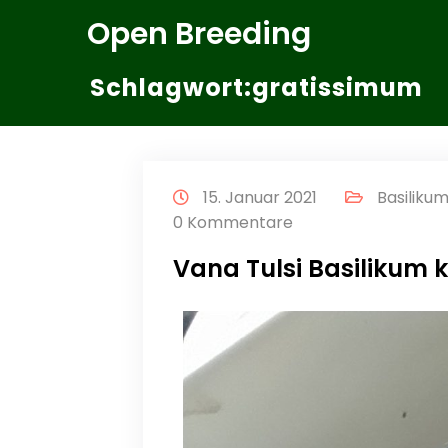
Zum
Open Breeding
Inhalt
springen
Schlagwort:gratissimum
15. Januar 2021
Basiliku
0 Kommentare
Vana Tulsi Basilikum 