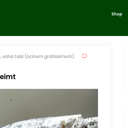
Shop
m
,
vana tulsi (ocinum gratissimum)
keimt