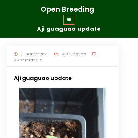
Zum
Open Breeding
Inhalt
springen
Aji guaguao update
7. Februar 2021
Aji Guaguao
0 Kommentare
Aji guaguao update