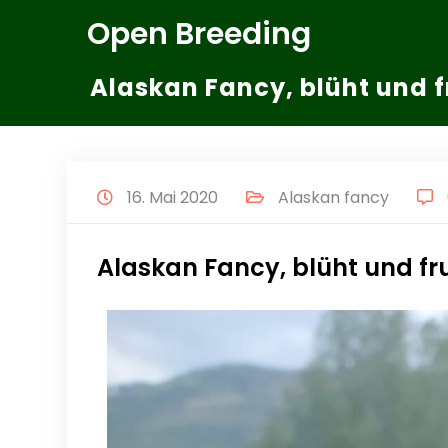
Zum
Open Breeding
Inhalt
springen
Alaskan Fancy, blüht und fr
16. Mai 2020
Alaskan fancy
Alaskan Fancy, blüht und fru