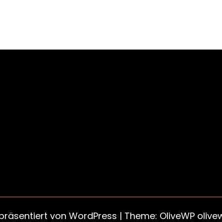
 präsentiert von
WordPress
| Theme: OliveWP
olive