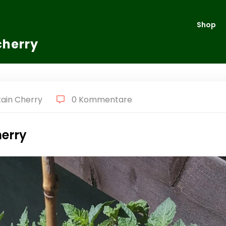
Shop
cherry
ain Cherry
0 Kommentare
erry