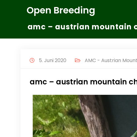
Zum
Open Breeding
Inhalt
springen
amc – austrian mountain 
5. Juni 2020
AMC - Austrian Mount
amc – austrian mountain ch