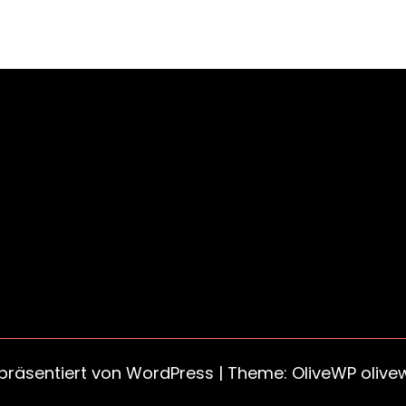
 präsentiert von
WordPress
| Theme: OliveWP
olive