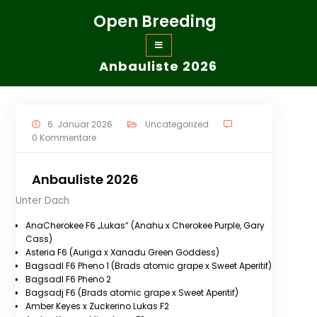
Zum
Open Breeding
Inhalt
springen
Anbauliste 2026
6. Januar 2026
Uncategorized
0 Kommentare
Anbauliste 2026
Unter Dach
AnaCherokee F6 „Lukas“ (Anahu x Cherokee Purple, Gary
Cass)
Asteria F6 (Auriga x Xanadu Green Goddess)
Bagsadl F6 Pheno 1 (Brads atomic grape x Sweet Aperitif)
Bagsadl F6 Pheno 2
Bagsadj F6 (Brads atomic grape x Sweet Aperitif)
Amber Keyes x Zuckerino Lukas F2