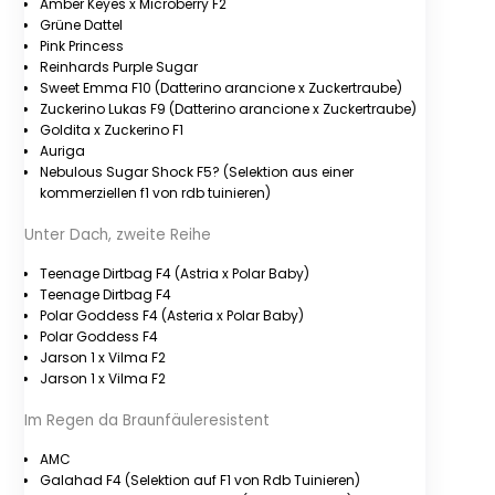
Amber Keyes x Microberry F2
Grüne Dattel
Pink Princess
Reinhards Purple Sugar
Sweet Emma F10 (Datterino arancione x Zuckertraube)
Zuckerino Lukas F9 (Datterino arancione x Zuckertraube)
Goldita x Zuckerino F1
Auriga
Nebulous Sugar Shock F5? (Selektion aus einer
kommerziellen f1 von rdb tuinieren)
Unter Dach, zweite Reihe
Teenage Dirtbag F4 (Astria x Polar Baby)
Teenage Dirtbag F4
Polar Goddess F4 (Asteria x Polar Baby)
Polar Goddess F4
Jarson 1 x Vilma F2
Jarson 1 x Vilma F2
Im Regen da Braunfäuleresistent
AMC
Galahad F4 (Selektion auf F1 von Rdb Tuinieren)