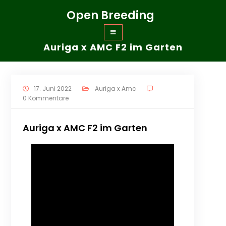
Zum
Open Breeding
Inhalt
springen
Auriga x AMC F2 im Garten
17. Juni 2022
Auriga x Amc
0 Kommentare
Auriga x AMC F2 im Garten