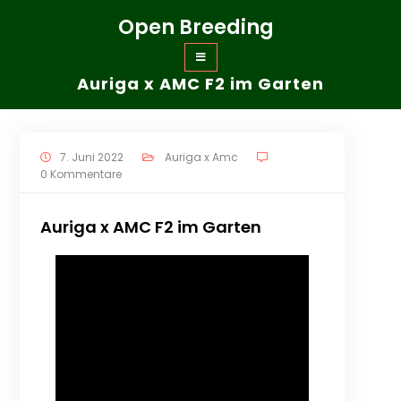
Zum
Open Breeding
Inhalt
springen
Auriga x AMC F2 im Garten
7. Juni 2022
Auriga x Amc
0 Kommentare
Auriga x AMC F2 im Garten