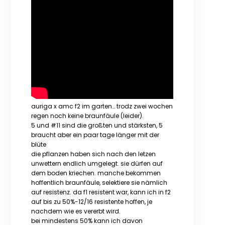
auriga x amc f2 im garten… trodz zwei wochen
regen noch keine braunfäule (leider).
5 und #11 sind die großten und stärksten, 5
braucht aber ein paar tage länger mit der
blüte
die pflanzen haben sich nach den letzen
unwettern endlich umgelegt. sie dürfen auf
dem boden kriechen. manche bekommen
hoffentlich braunfäule, selektiere sie nämlich
auf resistenz. da f1 resistent war, kann ich in f2
auf bis zu 50%-12/16 resistente hoffen, je
nachdem wie es vererbt wird.
bei mindestens 50% kann ich davon