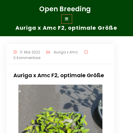
Zum
Open Breeding
Inhalt
springen
Auriga x Amc F2, optimale Größe
11. Mai 2022
Auriga x Amc
0 Kommentare
Auriga x Amc F2, optimale Größe