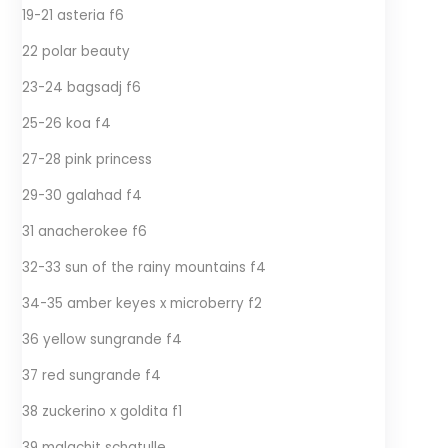
19-21 asteria f6
22 polar beauty
23-24 bagsadj f6
25-26 koa f4
27-28 pink princess
29-30 galahad f4
31 anacherokee f6
32-33 sun of the rainy mountains f4
34-35 amber keyes x microberry f2
36 yellow sungrande f4
37 red sungrande f4
38 zuckerino x goldita f1
39 malachit schatulle