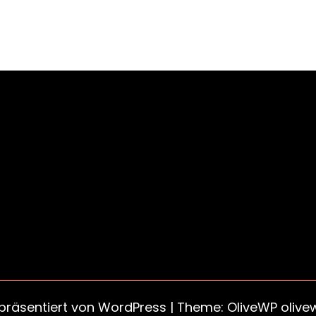
 präsentiert von
WordPress
| Theme: OliveWP
olive