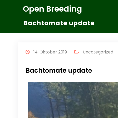
Zum
Open Breeding
Inhalt
springen
Bachtomate update
14. Oktober 2019
Uncategorized
Bachtomate update