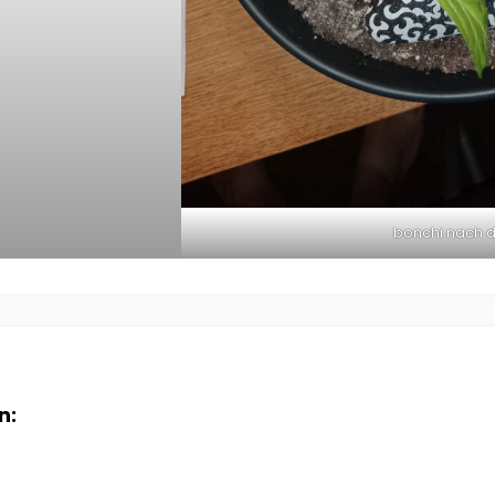
bonchi nach d
n: