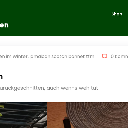
Shop
ten
en im Winter
,
jamaican scotch bonnet tfm
0 Kom
n
zurückgeschnitten, auch wenns weh tut