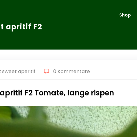
Shop
 apritif F2
 sweet aperitif
0 Kommentare
pritif F2 Tomate, lange rispen