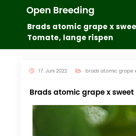
Zum
Open Breeding
Inhalt
springen
Brads atomic grape x sweet
Tomate, lange rispen
17. Juni 2022
brads atomic grape x
Brads atomic grape x sweet a