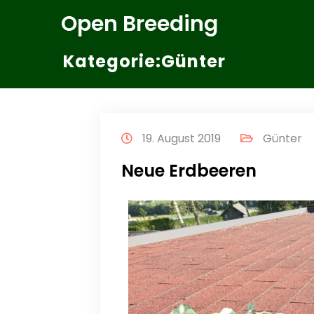
Zum
Open Breeding
Inhalt
springen
Kategorie:Günter
19. August 2019
Günter
Neue Erdbeeren