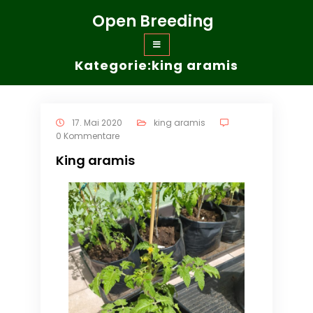
Zum
Open Breeding
Inhalt
springen
Kategorie:king aramis
17. Mai 2020
king aramis
0 Kommentare
King aramis