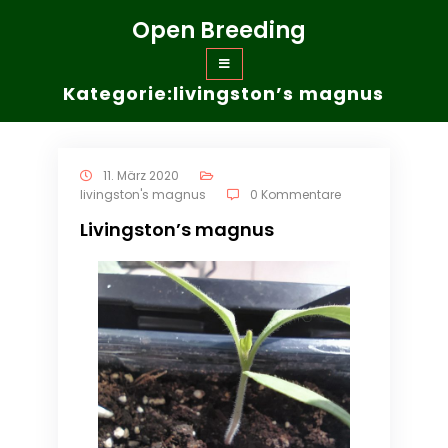
Zum
Open Breeding
Inhalt
springen
Kategorie:livingston’s magnus
11. März 2020
livingston's magnus
0 Kommentare
Livingston’s magnus