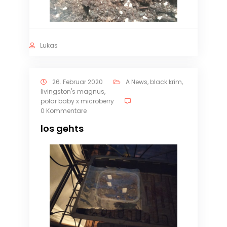
Lukas
26. Februar 2020
A News
,
black krim
,
livingston's magnus
,
polar baby x microberry
0 Kommentare
los gehts