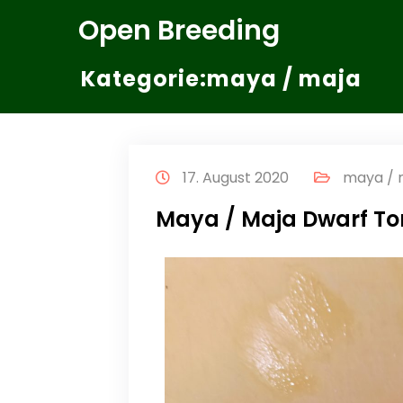
Zum
Open Breeding
Inhalt
springen
Kategorie:maya / maja
17. August 2020
maya / 
Maya / Maja Dwarf To