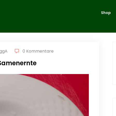
Shop
ggA
0 Kommentare
Samenernte