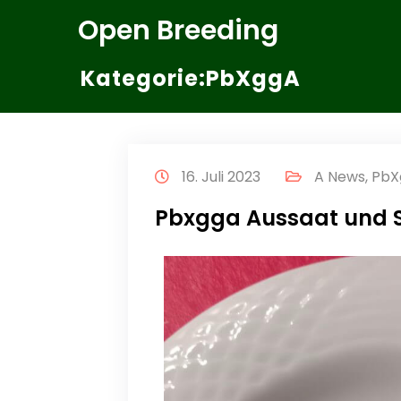
Zum
Open Breeding
Inhalt
springen
Kategorie:PbXggA
16. Juli 2023
A News
,
PbX
Pbxgga Aussaat und 