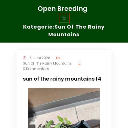
Zum
Open Breeding
Inhalt
springen
Kategorie:Sun Of The Rainy
Mountains
5. Juni 2026
Sun Of The Rainy Mountains
0 Kommentare
sun of the rainy mountains f4