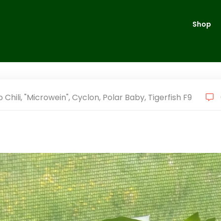
Shop
 Chili
,
"Microwein"
,
Cyclon
,
Polar Baby
,
Tigerfish F9