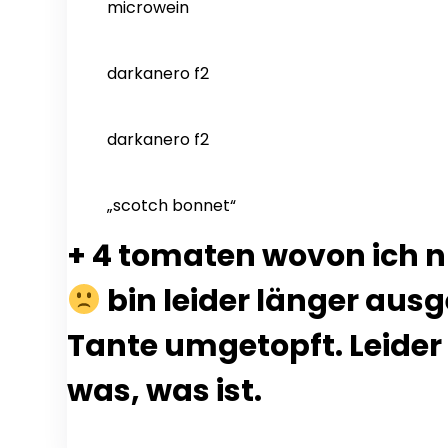
microwein
darkanero f2
darkanero f2
„scotch bonnet“
+ 4 tomaten wovon ich nu
bin leider länger aus
Tante umgetopft. Leider
was, was ist.