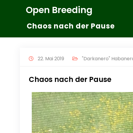
Zum
Open Breeding
Inhalt
springen
Chaos nach der Pause
22. Mai 2019
"Darkanero" Habanero
Chaos nach der Pause