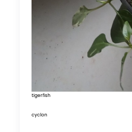
tigerfish
cyclon