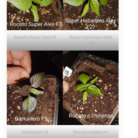
Rocoto Super Alex F3
Super Habanero Alex
F2?
Darkanero F5
Rocato capsicum