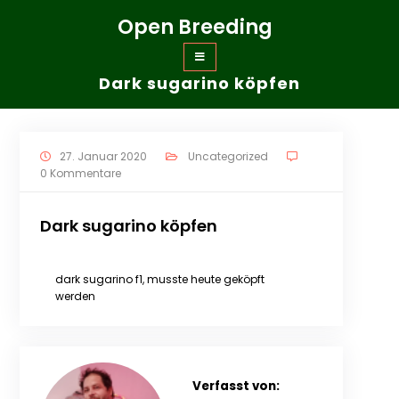
Zum
Open Breeding
Inhalt
springen
Dark sugarino köpfen
27. Januar 2020
Uncategorized
0 Kommentare
Dark sugarino köpfen
dark sugarino f1, musste heute geköpft
werden
Verfasst von: