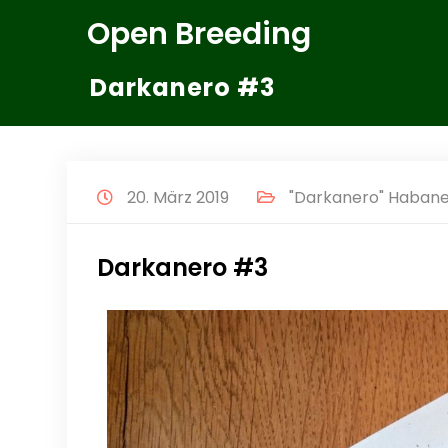
Zum
Open Breeding
Inhalt
springen
Darkanero #3
20. März 2019
"Darkanero" Habaner
Darkanero #3