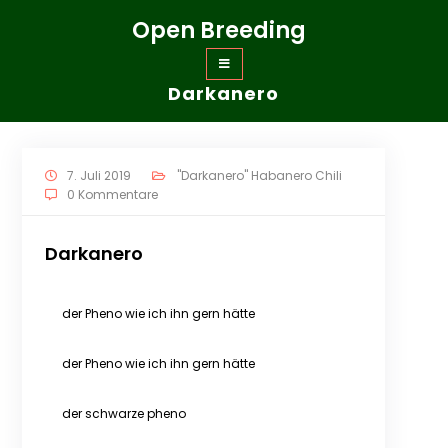
Zum
Open Breeding
Inhalt
springen
Darkanero
7. Juli 2019
"Darkanero" Habanero Chili
0 Kommentare
Darkanero
der Pheno wie ich ihn gern hätte
der Pheno wie ich ihn gern hätte
der schwarze pheno