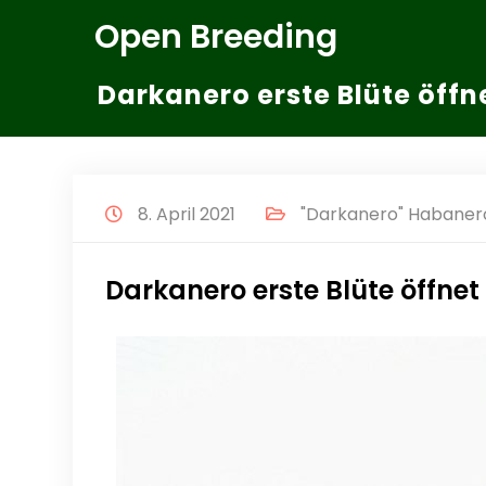
Zum
Open Breeding
Inhalt
springen
Darkanero erste Blüte öffn
8. April 2021
"Darkanero" Habanero
Darkanero erste Blüte öffnet