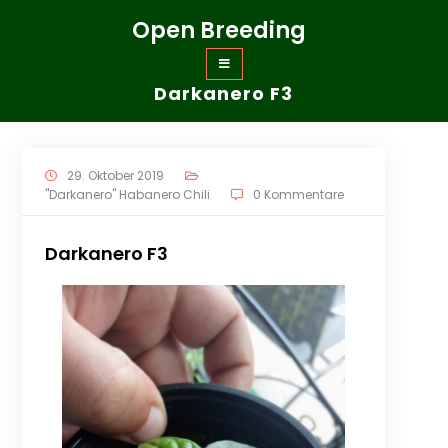
Zum
Open Breeding
Inhalt
springen
Darkanero F3
29. Oktober 2019
"Darkanero" Habanero Chili
0 Kommentare
Darkanero F3