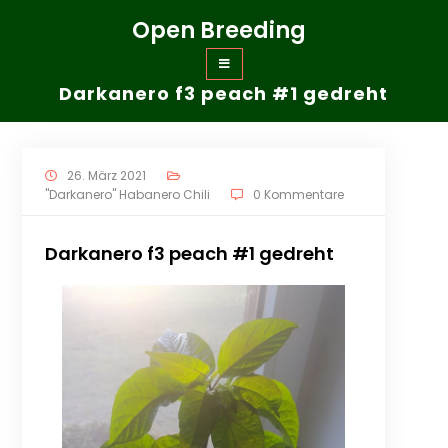
Zum
Open Breeding
Inhalt
springen
Darkanero f3 peach #1 gedreht
26. März 2021
"Darkanero" Habanero Chili
0 Kommentare
Darkanero f3 peach #1 gedreht