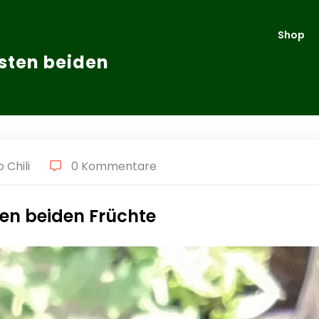
Shop
rsten beiden
 Chili
0 Kommentare
ten beiden Früchte