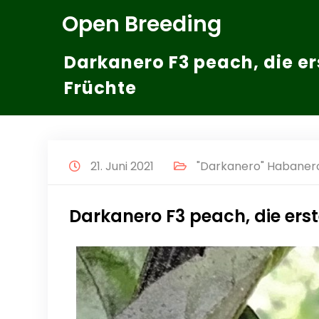
Zum
Open Breeding
Inhalt
springen
Darkanero F3 peach, die e
Früchte
21. Juni 2021
"Darkanero" Habanero
Darkanero F3 peach, die ers