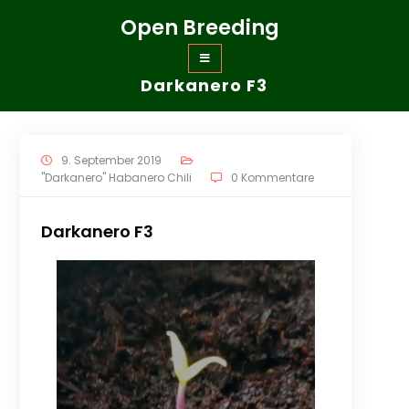
Zum
Open Breeding
Inhalt
springen
Darkanero F3
9. September 2019
"Darkanero" Habanero Chili
0 Kommentare
Darkanero F3