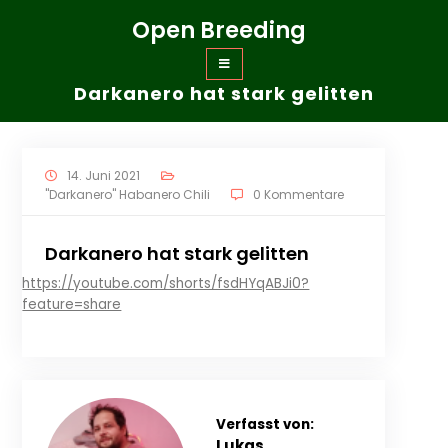
Zum
Open Breeding
Inhalt
springen
Darkanero hat stark gelitten
14. Juni 2021
"Darkanero" Habanero Chili
0 Kommentare
Darkanero hat stark gelitten
https://youtube.com/shorts/fsdHYqABJi0?
feature=share
Verfasst von:
Lukas