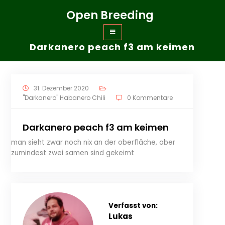
Zum
Open Breeding
Inhalt
springen
Darkanero peach f3 am keimen
31. Dezember 2020
"Darkanero" Habanero Chili
0 Kommentare
Darkanero peach f3 am keimen
man sieht zwar noch nix an der oberfläche, aber
zumindest zwei samen sind gekeimt
Verfasst von:
Lukas