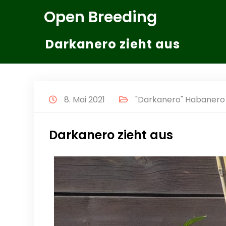
Zum
Open Breeding
Inhalt
springen
Darkanero zieht aus
8. Mai 2021
"Darkanero" Habanero 
Darkanero zieht aus