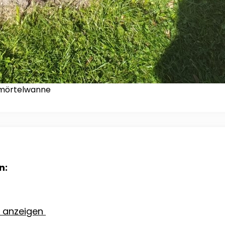
l mörtelwanne
n:
e anzeigen