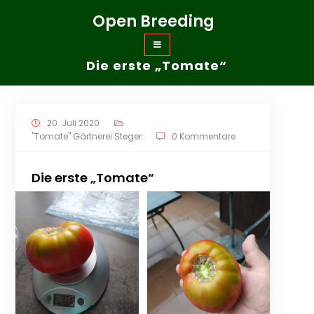
Zum
Open Breeding
Inhalt
springen
Die erste „Tomate“
20. Juli 2020
"Tomate" Gärtnerei Steger
0 Kommentare
Die erste „Tomate“