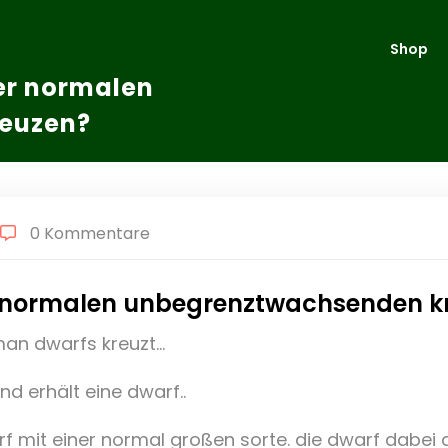
Shop
er normalen
euzen?
0 Kommentare
r normalen unbegrenztwachsenden k
man dwarfs kreuzt…
d erhält eine dwarf..
 mit einer normal großen sorte. die dwarf dabei als