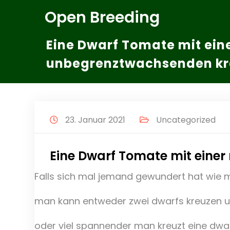
Zum
Open Breeding
Inhalt
springen
Eine Dwarf Tomate mit ein
unbegrenztwachsenden kr
23. Januar 2021
Uncategorized
Eine Dwarf Tomate mit eine
Falls sich mal jemand gewundert hat wie 
man kann entweder zwei dwarfs kreuzen un
oder viel spannender man kreuzt eine dwarf