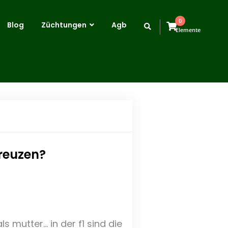
0
Blog
Züchtungen
Agb
Elemente
reuzen?
 mutter… in der f1 sind die