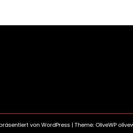
 präsentiert von
WordPress
| Theme: OliveWP
olive