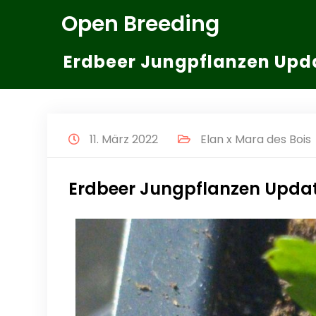
Zum
Open Breeding
Inhalt
springen
Erdbeer Jungpflanzen Upd
11. März 2022
Elan x Mara des Bois
Erdbeer Jungpflanzen Upda