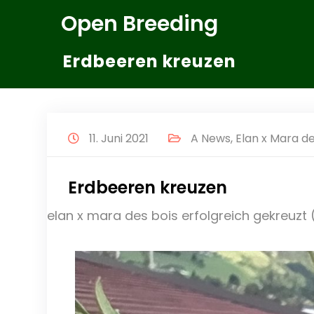
Zum
Open Breeding
Inhalt
springen
Erdbeeren kreuzen
11. Juni 2021
A News
,
Elan x Mara de
Erdbeeren kreuzen
elan x mara des bois erfolgreich gekreuzt