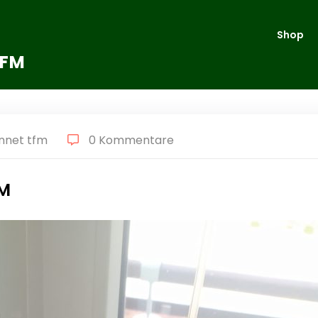
Shop
TFM
nnet tfm
0 Kommentare
FM