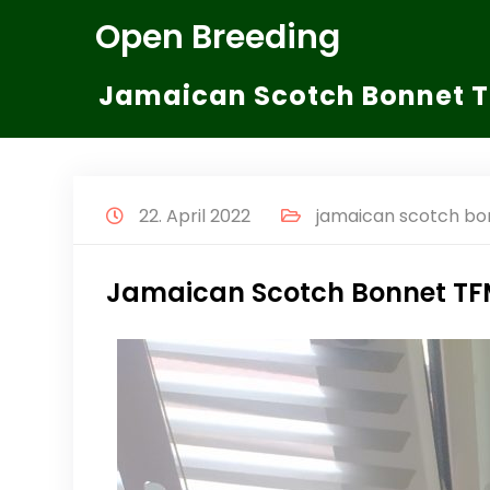
Zum
Open Breeding
Inhalt
springen
Jamaican Scotch Bonnet 
22. April 2022
jamaican scotch bo
Jamaican Scotch Bonnet T