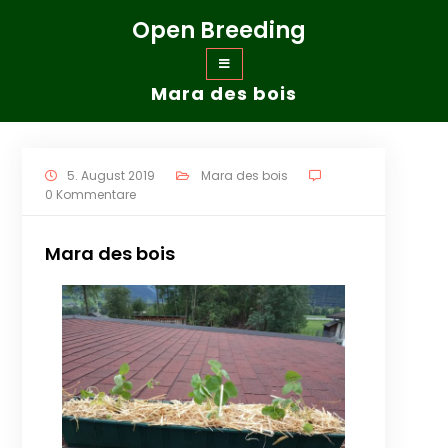
Zum
Open Breeding
Inhalt
springen
Mara des bois
5. August 2019
Mara des bois
0 Kommentare
Mara des bois