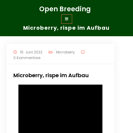
Zum
Open Breeding
Inhalt
springen
Microberry, rispe im Aufbau
15. Juni 2022
Microberry
0 Kommentare
Microberry, rispe im Aufbau