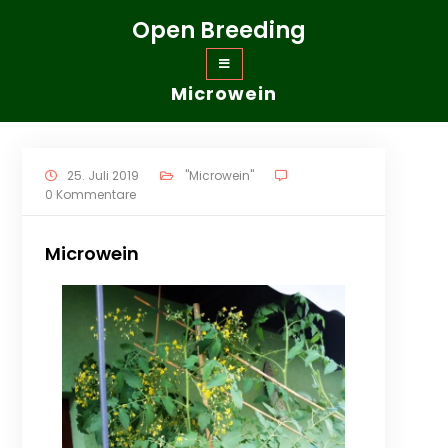
Zum
Open Breeding
Inhalt
springen
Microwein
25. Juli 2019
"Microwein"
0 Kommentare
Microwein