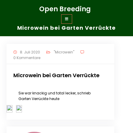
Zum
Open Breeding
Inhalt
springen
Microwein bei Garten Verrückte
8. Juli 2020
"Microwein"
0 Kommentare
Microwein bei Garten Verrückte
Sie war knackig und total lecker, schrieb
Garten Verrückte heute