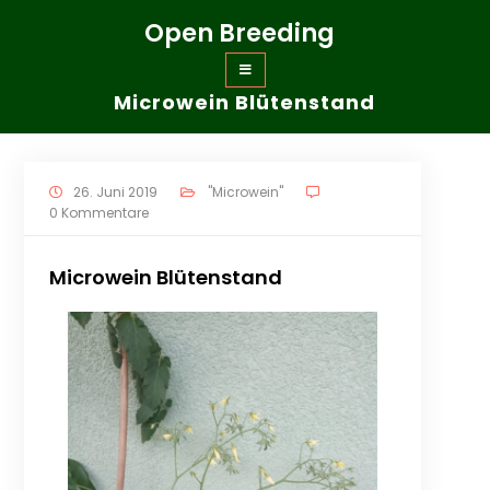
Zum
Open Breeding
Inhalt
springen
Microwein Blütenstand
26. Juni 2019
"Microwein"
0 Kommentare
Microwein Blütenstand