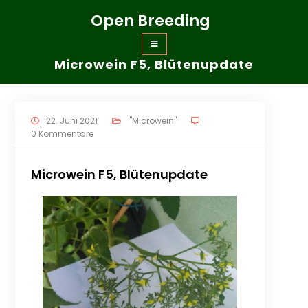
Zum
Open Breeding
Inhalt
springen
Microwein F5, Blütenupdate
22. Juni 2021
"Microwein"
0 Kommentare
Microwein F5, Blütenupdate