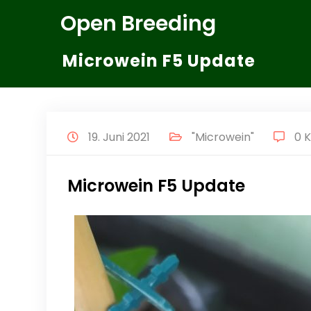
Zum
Open Breeding
Inhalt
springen
Microwein F5 Update
19. Juni 2021
"Microwein"
0 
Microwein F5 Update