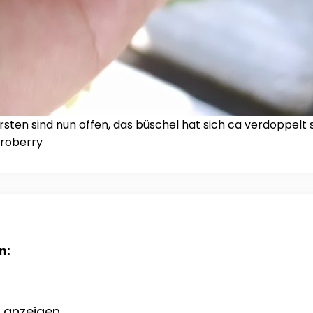
ten sind nun offen, das büschel hat sich ca verdoppelt se
croberry
n:
e anzeigen